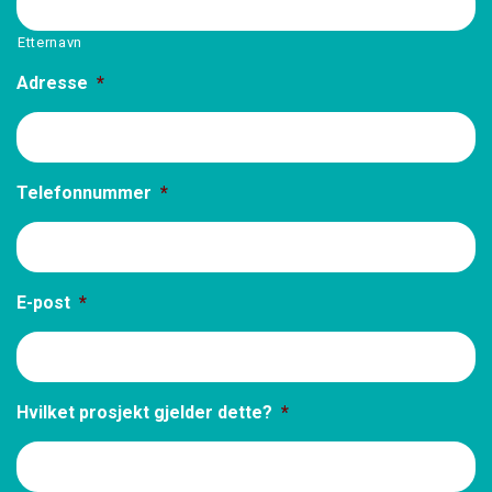
Etternavn
Adresse
*
Telefonnummer
*
E-post
*
Hvilket prosjekt gjelder dette?
*