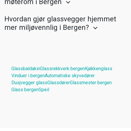
møterom i Bergen
Hvordan gjør glassvegger hjemmet
mer miljøvennlig i Bergen?
Glassbaldakin
Glassrekkverk bergen
Kjøkkenglass
Vinduer i bergen
Automatiske skyvedører
Dusjvegger glass
Glassdører
Glassmester bergen
Glass bergen
Speil