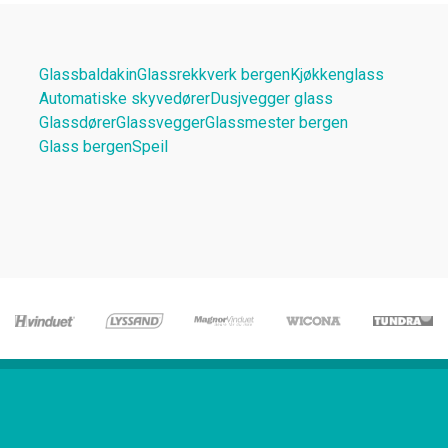
Glassbaldakin
Glassrekkverk bergen
Kjøkkenglass
Automatiske skyvedører
Dusjvegger glass
Glassdører
Glassvegger
Glassmester bergen
Glass bergen
Speil